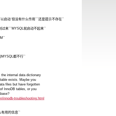
L可以启动`但没有什么作用```还是提示不存在``
e0也复制过来```MYSQL就启动不起来``
M``
版本的MYSQL都不行``
the internal data dictionary
e table exists. Maybe you
ta files but have forgotten
 of InnoDB tables, or you
abase?
n/innodb-troubleshooting.html
有用的信息``