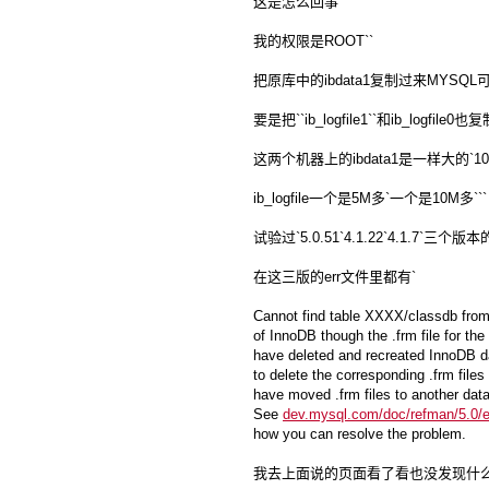
这是怎么回事``
我的权限是ROOT``
把原库中的ibdata1复制过来MYSQ
要是把``ib_logfile1``和ib_logfil
这两个机器上的ibdata1是一样大的`10
ib_logfile一个是5M多`一个是10M多```
试验过`5.0.51`4.1.22`4.1.7`三个
在这三版的err文件里都有`
Cannot find table XXXX/classdb from 
of InnoDB though the .frm file for th
have deleted and recreated InnoDB da
to delete the corresponding .frm files
have moved .frm files to another dat
See
dev.mysql.com/doc/refman/5.0/e
how you can resolve the problem.
我去上面说的页面看了看也没发现什么