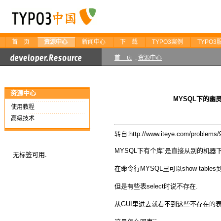
首 页
资源中心
新闻中心
下 载
TYPO3案例
TYPO3
首 页
.
资源中心
资源中心
MYSQL下的幽
使用教程
高级技术
转自:http://www.iteye.com/problems/
MYSQL下有个库`是直接从别的机器
无标签可用.
在命令行MYSQL里可以show tables
但是有些表select时说不存在.
从GUI里进去就看不到这些不存在的表`