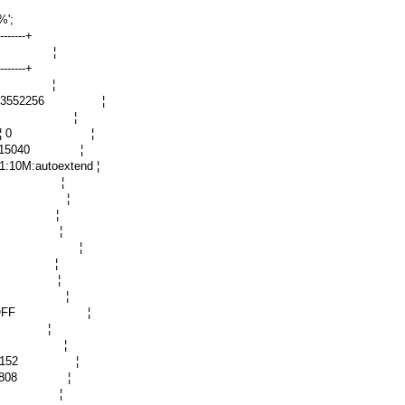
%';
--------+
alue ¦
--------+
YES ¦
size ¦ 3552256 ¦
ment ¦ 8 ¦
_mem_mb ¦ 0 ¦
 173015040 ¦
:10M:autoextend ¦
dir ¦ ¦
n ¦ ON ¦
s ¦ 4 ¦
 ¦ OFF ¦
commit ¦ 1 ¦
od ¦ ¦
y ¦ 0 ¦
ut ¦ 50 ¦
inlog ¦ OFF ¦
ir ¦ ¦
 ¦ OFF ¦
¦ 2097152 ¦
87031808 ¦
up ¦ 2 ¦