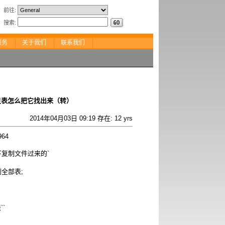
前往
:
搜索
:
服务
关于我们
联系我们
灵表怎么把它找出来（转）
2014年04月03日 09:19 存在: 12 yrs
964
下复制文件过来的`
到全部表;
`