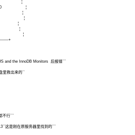
ir ¦ .\ ¦
_pct ¦ 90 ¦
ag ¦ 0 ¦
oups ¦ 1 ¦
¦ 300 ¦
 ¦ ON ¦
ncy ¦ 8 ¦
--------+
and the InnoDB Monitors 后报错```
里救出来的``
不行```
3``这是刚在原服务器里找到的```