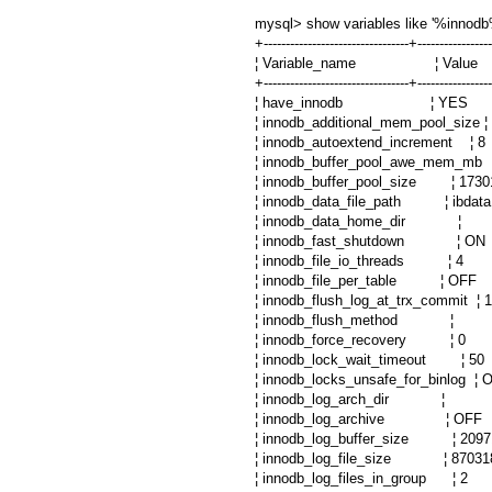
mysql> show variables like '%innodb
+---------------------------------+----------------
¦ Variable_name ¦ V
+---------------------------------+----------------
¦ have_innodb ¦ 
¦ innodb_additional_mem_pool_
¦ innodb_autoextend_incre
¦ innodb_buffer_pool_awe
¦ innodb_buffer_pool_size ¦
¦ innodb_data_file_path ¦ ibdata1
¦ innodb_data_home_
¦ innodb_fast_shutdow
¦ innodb_file_io_thread
¦ innodb_file_per_table
¦ innodb_flush_log_at_trx_
¦ innodb_flush_meth
¦ innodb_force_recover
¦ innodb_lock_wait_timeo
¦ innodb_locks_unsafe_for_b
¦ innodb_log_arch_d
¦ innodb_log_archive
¦ innodb_log_buffer_size 
¦ innodb_log_file_size ¦ 
¦ innodb_log_files_in_gro