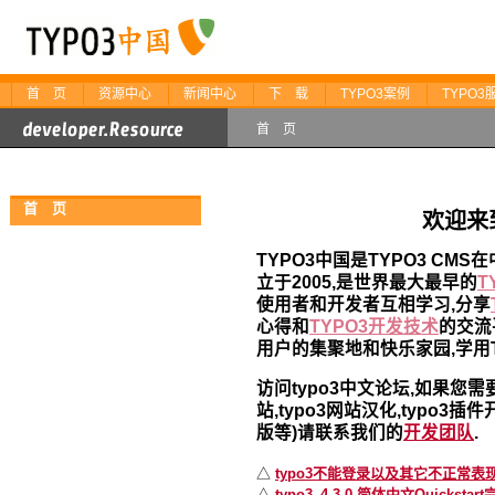
首 页
资源中心
新闻中心
下 载
TYPO3案例
TYPO3
首 页
首 页
欢迎来到
TYPO3中国是TYPO3 CM
立于2005,是世界最大最早的
T
使用者和开发者互相学习,分享
心得和
TYPO3开发技术
的交流
用户的集聚地和快乐家园,学用T
访问typo3中文论坛,如果您需要
站,typo3网站汉化,typo3插件
版等
)请联系我们的
开发团队
.
△
typo3不能登录以及其它不正常表
△
typo3_4.3.0 简体中文Quickst