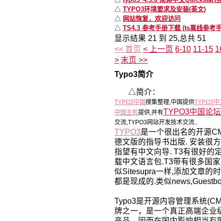
△
TYPO3环境要求及安装(英文)
△
网站恢复，欢迎访问
△
TS4.3 参考手册下载 (ts离线参考
显示结果 21 到 25,总共 51
<< 首页
< 上一页
6-10
11-15
1
>
末页 >>
Typo3简介
△简介：
TYPO3中国
搜集整理,中国提供
TYPO3
TYPO3中国论坛
中国主机
提供,并有
交流,TYPO3网站开发技术交流..
TYPO3
是一个很出名的开源CM
德文版的指导书出版. 安装很
指望有中文向导. T3有很好的
载中文语言包.T3带有很多国家
似Sitesupra一样,添加文
都是现成的.类似news,Guestbook,l
Typo3是开源内容管理系统(C
牌之一，是一个真正高端企业
产品，因而在国内影响相当有限。