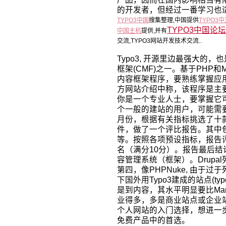
的开发者，但经过一番学习也
TYPO3中国
搜集整理,中国提供
TYPO3
TYPO3中国论坛
中国主机
提供,并有
交流,TYPO3网站开发技术交流..
Typo3, 开源里边最强大的
框架(CMF)之一。基于PHP
内容框架程序，要熟练掌握应
方网站介绍中称，该程序是主
你是一个专业人士，要掌握它
个一般的建站的用户，可能需要两
月份，根据有关指标挑选了十
件，做了一个评比报告。其中包括Typo3
等。按照各项预设指标，报告评
名（满分10分）。报告最后结
容管理系统（框架）。Drupal列
第四，像PHPNuke, 由于
下国外用Typo3建成的站点(ty
是到内容，其水平明显要比Mam
业得多，多是商业站点或企业站
个人网站的入门选择，想进一步
免费产品中的首选。