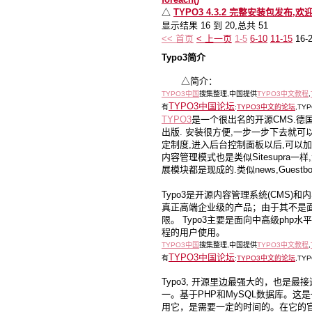
△
TYPO3 4.3.2 完整安装包发布,欢
显示结果 16 到 20,总共 51
<< 首页
< 上一页
1-5
6-10
11-15
16-
Typo3简介
△简介：
TYPO3中国
搜集整理,中国提供
TYPO3中文教程
,
TYPO3中国论坛
有
:
TYPO3中文的论坛
,TY
TYPO3
是一个很出名的开源CMS.德
出版. 安装很方便,一步一步下去就可
定制度,进入后台控制面板以后,可以加
内容管理模式也是类似Sitesupra
展模块都是现成的.类似news,Guestbook,lo
Typo3是开源内容管理系统(CMS)
真正高端企业级的产品；由于其不是
限。 Typo3主要是面向中高级ph
程的用户使用。
TYPO3中国
搜集整理,中国提供
TYPO3中文教程
,
TYPO3中国论坛
有
:
TYPO3中文的论坛
,TY
Typo3, 开源里边最强大的，也是最
一。基于PHP和MySQL数据库。
用它，是需要一定的时间的。在它的