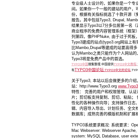
专业级人士设计的，如果你是一个专
间。如果你一个一般的建站的用户，可能
份，根据有关指标挑选了十款开源（免
报告。其中包括Typo3, Drupal, M
结果显示Typo3以7分多位居第一名（
商业程序的免费内容管理系统（框架）。Dr
列第四，像PHPNuke, 由于过于
Typo3建成的站点(typo3.org
比Mambo,Drupal等建成的站要
认为Mambo之类只能作为个人网站
Typo3将是免费产品中的首选。
TYPO3中国
搜集整理,中国提供
TYPO3中文教程
,
TYPO3中国论坛
有
:
TYPO3中文的论坛
,TY
关于Typo3, 本站以后会做更多的介
站：http://www.Typo3.org
www.Typo
特性： 完善的用户和权限管理、认证
片；剪切板支持复制、剪切、粘贴；
性化的各种操作向导；支持操作日志
辑、内容导入导出、计划任务、全文
数据库；成熟完善的模版机制和扩展机制,
TYPO3系统要求概况: 系统要求：Operating S
Mac Webserver: Webserver Apache, 
system: MySQL Database, user exte