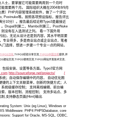
业人士，要掌握它可能需要两周到一个月时
需要两个月。 国际组织大概在2004年8/9月
费）PHP内容管理系统软件，做了一个评比
ambo, Postnuke等。按照各项预设指标，报告评比
满分10分）。报告最后结论称Typo3是最接近
upal列第二，Mambo列第三，PostNuke
死板，则没有在入选测试之列。 看一下国外用
网站上有列出)，无论从设计还是到内容，其水平明显要
高得多，专业得多，多是商业站点或企业站点，笔者
的入门选择，想进一步建一个专业一点的网站，
TYPO3汉化
,TYPO3经验分享交流,
TYPO3中国主机
提供,并
PO3建站交流,TYPO3使用交流,TYPO3网站开发技术交流..
绍，包括安装、设置等各方面。Typo3官方网
3.com
http://sourceforge.net/projects/
typo3
/
系统；自动保存编辑中的内容， 自动优化图
 便捷的上下文关联菜单，创新的快捷方式；人
、系统级缓存控制； 支持离线编辑、前台编
检索、版本控制、流程控制； 支持多站点、多
支持静态页面(Html)输出.
ystem: Unix (eg Linux), Windows or
IIS Middleware: PHP4 PHP5Database, core
nsions: Support for Oracle, MS-SQL, ODBC,