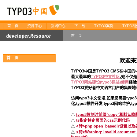
首 页
资源中心
新闻中心
下 载
TYPO3案例
TYPO3
首 页
首 页
欢迎来到
TYPO3中国是TYPO3 CMS在中国
最大最早的
TYPO3中文社区
,她不仅
TYPO3网站建设(typo3建站)使用
经验
TYPO3爱好者中文语言用户的集聚地和
访问typo3中文论坛,如果您需要typo
化,typo3插件开发,typo3网站维护,
△
typo3复制时前缀"copy"和默认
△
ts指定特定页面的css示例代码
△
<转>php open_basedir设置
△
<转>Warning: Invalid argument 
foreach()