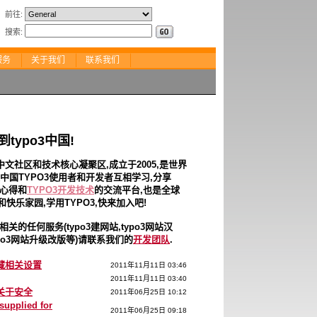
前往
:
搜索
:
服务
关于我们
联系我们
typo3中国!
的中文社区和技术核心凝聚区,成立于2005,是世界
是中国TYPO3使用者和开发者互相学习,分享
心得和
TYPO3开发技术
的交流平台,也是全球
快乐家园,学用TYPO3,快来加入吧!
3相关的任何服务(t
ypo3建网站,typo3网站汉
typo3网站升级改版等
)请联系我们的
开发团队
.
隐藏相关设置
2011年11月11日 03:46
2011年11月11日 03:40
以及关于安全
2011年06月25日 10:12
supplied for
2011年06月25日 09:18