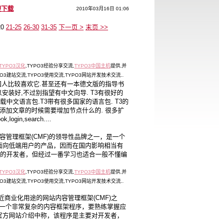
迎下载
2010年03月16日 01:06
20
21-25
26-30
31-35
下一页 >
末页 >>
TYPO3汉化
,TYPO3经验分享交流,
TYPO3中国主机
提供,并
PO3建站交流,TYPO3使用交流,TYPO3网站开发技术交流..
国人比较喜欢它.甚至还有一本德文版的指导书
以安装好,不过别指望有中文向导. T3有很好的
载中文语言包.T3带有很多国家的语言包. T3的
一样,添加文章的时候需要增加节点什么的. 很多扩
gin,search....
和内容管理框架(CMF)的领导性品牌之一，是一个
面向低端用户的产品，因而在国内影响相当有
p水平的开发者，但经过一番学习也适合一般不懂编
TYPO3汉化
,TYPO3经验分享交流,
TYPO3中国主机
提供,并
PO3建站交流,TYPO3使用交流,TYPO3网站开发技术交流..
接近商业化用途的网站内容管理框架(CMF)之
这是一个非常复杂的内容框架程序，要熟练掌握应
官方网站介绍中称，该程序是主要对开发者，